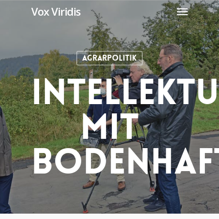
Menu
Skip
Vox Viridis
to
main
content
Agrarpolitik
Intellektu
Mit
Bodenhaf