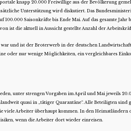
tportale knapp 20.000 Freiwillige aus der Bevölkerung gemeld
usätzliche Unterstützung wird diskutiert. Das Bundesminist
uf 100.000 Saisonkräfte bis Ende Mai. Auf das gesamte Jahr be
n ist die aktuell in Aussicht gestellte Anzahl der Arbeitskräf
 war und ist der Broterwerb in der deutschen Landwirtschaft
eine oder nur wenige Möglichkeiten, ein vergleichbares Eink
ieden, unter strengen Vorgaben im April und Mai jeweils 20.
landweit quasi in „tätiger Quarantäne“. Alle Beteiligten sind
, wie viele Arbeiter überhaupt kommen. In den Heimatländern d
siken, wenn die Arbeiter dort wieder einreisen.