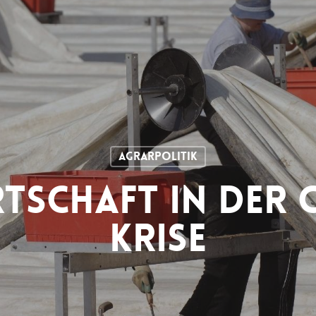
Agrarpolitik
tschaft In Der
Krise