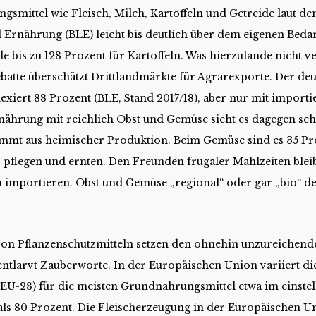
mittel wie Fleisch, Milch, Kartoffeln und Getreide laut den
 Ernährung (BLE) leicht bis deutlich über dem eigenen Bedar
e bis zu 128 Prozent für Kartoffeln. Was hierzulande nicht 
ebatte überschätzt Drittlandmärkte für Agrarexporte. Der d
exiert 88 Prozent (BLE, Stand 2017/18), aber nur mit importi
nährung mit reichlich Obst und Gemüse sieht es dagegen schl
mmt aus heimischer Produktion. Beim Gemüse sind es 35 Pro
 pflegen und ernten. Den Freunden frugaler Mahlzeiten bleibt
 importieren. Obst und Gemüse „regional“ oder gar „bio“ d
.
 von Pflanzenschutzmitteln setzen den ohnehin unzureichen
 entlarvt Zauberworte. In der Europäischen Union variiert 
 EU-28) für die meisten Grundnahrungsmittel etwa im einste
als 80 Prozent. Die Fleischerzeugung in der Europäischen Un