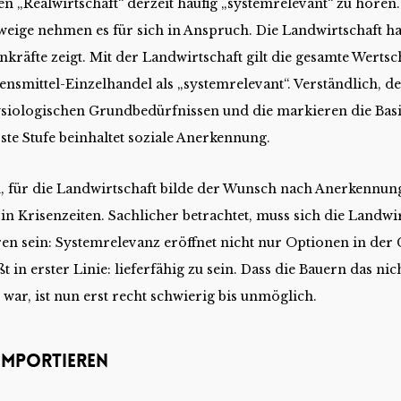
n „Realwirtschaft“ derzeit häufig „systemrelevant“ zu höre
weige nehmen es für sich in Anspruch. Die Landwirtschaft hat
nkräfte zeigt. Mit der Landwirtschaft gilt die gesamte Werts
nsmittel-Einzelhandel als „systemrelevant“. Verständlich, de
siologischen Grundbedürfnissen und die markieren die Bas
te Stufe beinhaltet soziale Anerkennung.
, für die Landwirtschaft bilde der Wunsch nach Anerkennung,
n Krisenzeiten. Sachlicher betrachtet, muss sich die Landwi
en sein: Systemrelevanz eröffnet nicht nur Optionen in der 
 in erster Linie: lieferfähig zu sein. Dass die Bauern das nic
war, ist nun erst recht schwierig bis unmöglich.
 importieren