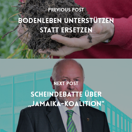
Previous Post
Bodenleben Unterstützen
Statt Ersetzen
Next Post
Scheindebatte Über
„Jamaika-Koalition“