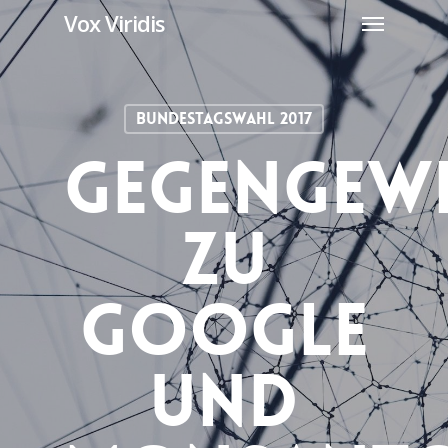
Menu
Skip
Vox Viridis
to
main
content
Bundestagswahl 2017
Gegengew
Zu
Google
Und